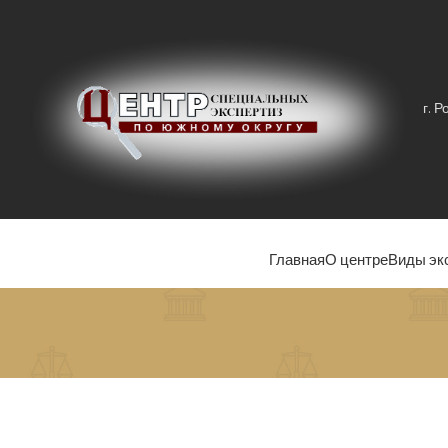
г. 
Главная
О центре
Виды эк